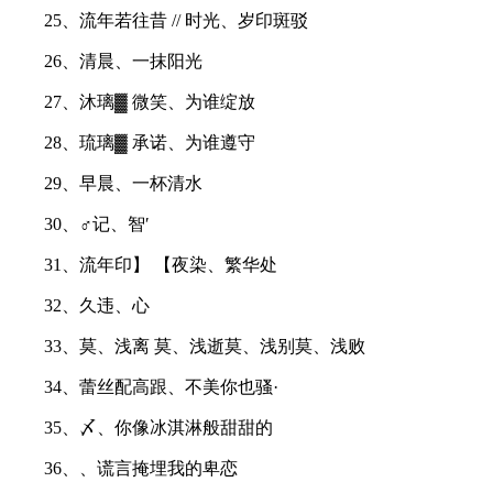
25、流年若往昔 // 时光、岁印斑驳
26、清晨、一抹阳光
27、沐璃▓ 微笑、为谁绽放
28、琉璃▓ 承诺、为谁遵守
29、早晨、一杯清水
30、♂记、智′
31、流年印】 【夜染、繁华处
32、久违、心
33、莫、浅离 莫、浅逝莫、浅别莫、浅败
34、蕾丝配高跟、不美你也骚·
35、〆、你像冰淇淋般甜甜的
36、、谎言掩埋我的卑恋