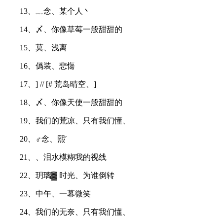
13、﹏念、某个人丶
14、〆、你像草莓一般甜甜的
15、莫、浅离
16、僞装、悲慯
17、] // [# 荒岛晴空、]
18、〆、你像天使一般甜甜的
19、我们的荒凉、只有我们懂、
20、♂念、熙′
21、、泪水模糊我的视线
22、玥璃▓ 时光、为谁倒转
23、中午、一幕微笑
24、我们的无奈、只有我们懂、