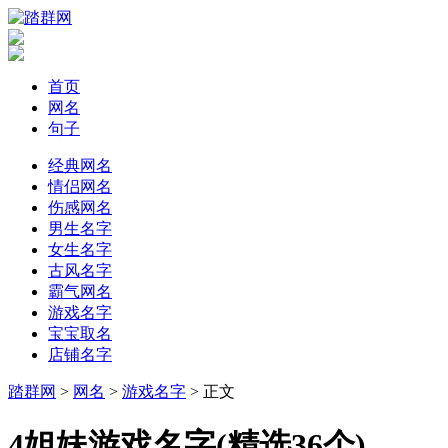
首页
网名
句子
经典网名
情侣网名
伤感网名
男生名字
女生名字
古风名字
霸气网名
游戏名字
宝宝取名
店铺名字
踏群网
>
网名
>
游戏名字
> 正文
​4姐妹游戏名字(精选36个)