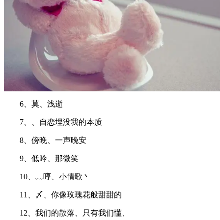
6、莫、浅逝
7、、自恋埋没我的本质
8、傍晚、一声晚安
9、低吟、那微笑
10、﹏哼、小情歌丶
11、〆、你像玫瑰花般甜甜的
12、我们的散落、只有我们懂、