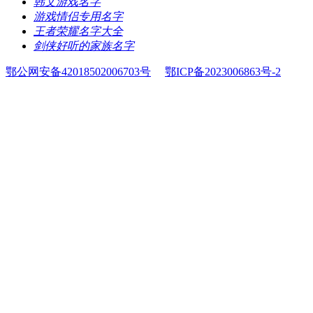
​韩文游戏名字
​游戏情侣专用名字
​王者荣耀名字大全
​剑侠好听的家族名字
鄂公网安备42018502006703号
鄂ICP备2023006863号-2