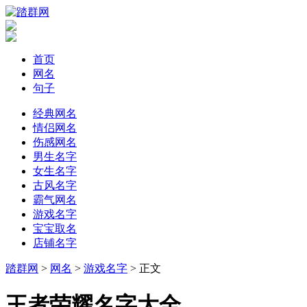
首页
网名
句子
经典网名
情侣网名
伤感网名
男生名字
女生名字
古风名字
霸气网名
游戏名字
宝宝取名
店铺名字
踏群网
>
网名
>
游戏名字
> 正文
​王者荣耀名字大全