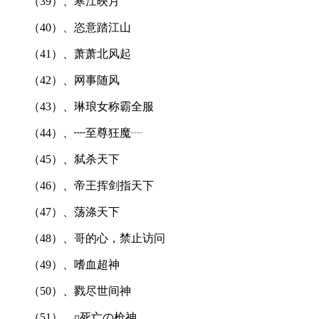
（39）、寒江映月
（40）、恣意踏江山
（41）、萧萧北风起
（42）、网事随风
（43）、琳琅女称霸全服
（44）、┉至尊狂魔┈
（45）、弑杀天下
（46）、帝王挥剑指天下
（47）、荡涤天下
（48）、哥的心，禁止访问
（49）、嗜血超神
（50）、戮尽世间神
（51）、¤死亡の枪神