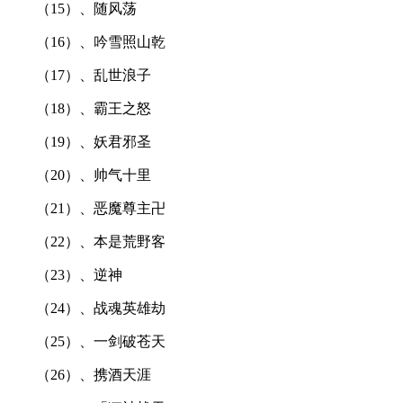
（15）、随风荡
（16）、吟雪照山乾
（17）、乱世浪子
（18）、霸王之怒
（19）、妖君邪圣
（20）、帅气十里
（21）、恶魔尊主卍
（22）、本是荒野客
（23）、逆神
（24）、战魂英雄劫
（25）、一剑破苍天
（26）、携酒天涯