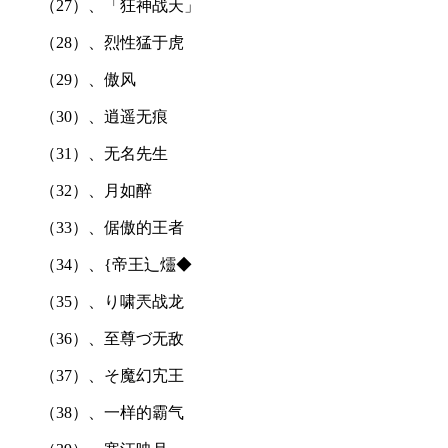
（27）、「狂神战天」
（28）、烈性猛于虎
（29）、傲风
（30）、逍遥无痕
（31）、无名先生
（32）、月如醉
（33）、倨傲的王者
（34）、{帝王辶爧◆
（35）、り啸兲战龙
（36）、至尊づ无敌
（37）、そ魔幻宄王
（38）、一样的霸气