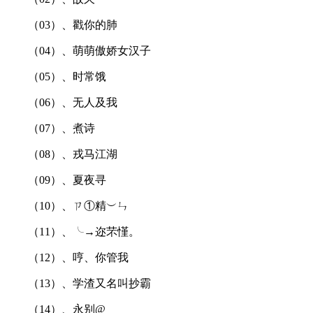
（03）、戳你的肺
（04）、萌萌傲娇女汉子
（05）、时常饿
（06）、无人及我
（07）、煮诗
（08）、戎马江湖
（09）、夏夜寻
（10）、ㄗ①精︶ㄣ
（11）、╰→迩芣慬。
（12）、哼、你管我
（13）、学渣又名叫抄霸
（14）、永别@