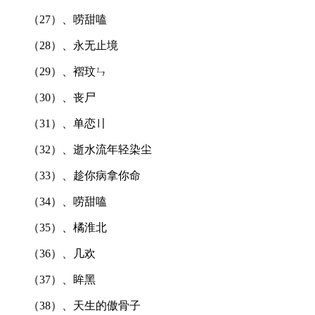
（27）、唠甜嗑
（28）、永无止境
（29）、褶玟ㄣ
（30）、丧尸
（31）、单恋〢
（32）、逝水流年轻染尘
（33）、趁你病拿你命
（34）、唠甜嗑
（35）、橘淮北
（36）、几欢
（37）、眸黑
（38）、天生的傲骨子