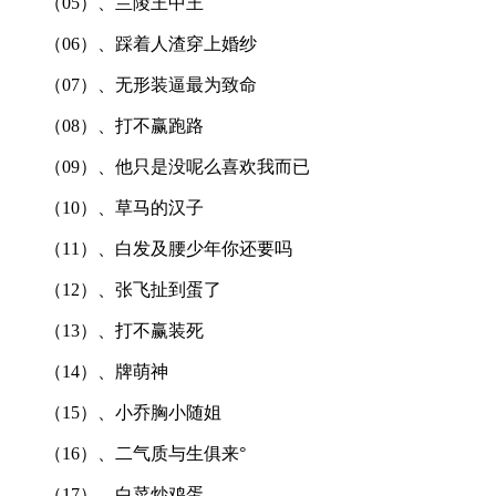
（05）、兰陵王中王
（06）、踩着人渣穿上婚纱
（07）、无形装逼最为致命
（08）、打不赢跑路
（09）、他只是没呢么喜欢我而已
（10）、草马的汉子
（11）、白发及腰少年你还要吗
（12）、张飞扯到蛋了
（13）、打不赢装死
（14）、牌萌神
（15）、小乔胸小随姐
（16）、二气质与生俱来°
（17）、白菜炒鸡蛋