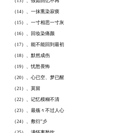
（13）、假如回忆不再
（14）、一抹熏染寂瘼
（15）、一寸相思一寸灰
（16）、回妆染痛颜
（17）、能不能回到最初
（18）、默然成伤
（19）、忧愁畏怖
（20）、心已空、梦已醒
（21）、莫留
（22）、记忆模糊不清
（23）、最殇々不过人心
（24）、敷衍”彡
（25）、满怀离愁饮