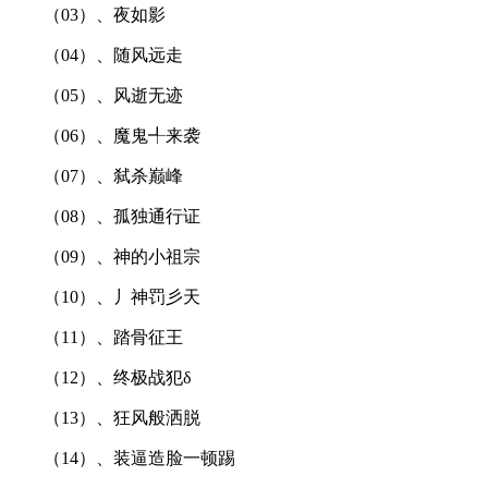
（03）、夜如影
（04）、随风远走
（05）、风逝无迹
（06）、魔鬼╃来袭
（07）、弑杀巅峰
（08）、孤独通行证
（09）、神的小祖宗
（10）、丿神罚彡天
（11）、踏骨征王
（12）、终极战犯δ
（13）、狂风般洒脱
（14）、装逼造脸一顿踢